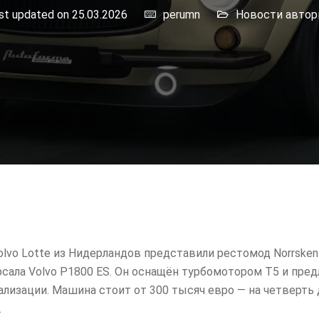
st updated on 25.03.2026
perumn
Новости авто
lvo Lotte из Нидерландов представили рестомод Norrsken
рсала Volvo P1800 ES. Он оснащён турбомотором T5 и пре
лизации. Машина стоит от 300 тысяч евро — на четверть
.