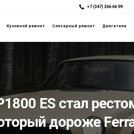
+7 (347) 266 66 99
Кузовной ремонт
Слесарный ремонт
Двигатели
 P1800 ES стал ресто
оторый дороже Ferra