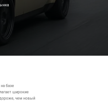
рынка
 на базе
длагает широкие
 дороже, чем новый