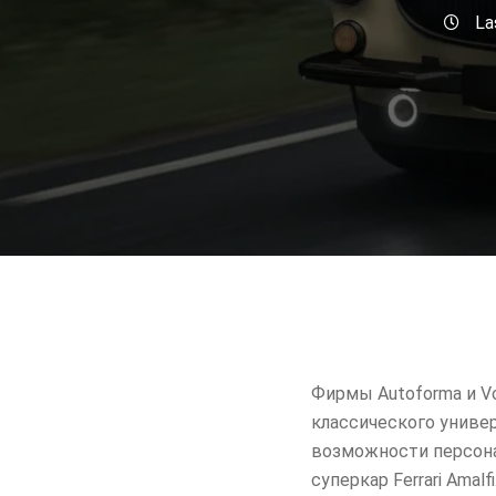
La
Фирмы Autoforma и Vo
классического униве
возможности персона
суперкар Ferrari Amalfi