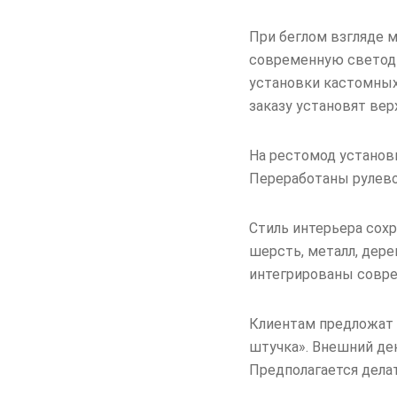
При беглом взгляде 
современную светоди
установки кастомных
заказу установят вер
На рестомод установ
Переработаны рулевое
Стиль интерьера сохр
шерсть, металл, дер
интегрированы совре
Клиентам предложат 
штучка». Внешний де
Предполагается дела