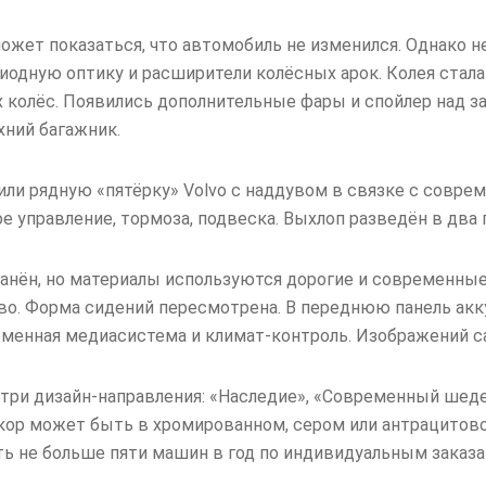
может показаться, что автомобиль не изменился. Однако 
одную оптику и расширители колёсных арок. Колея стала
 колёс. Появились дополнительные фары и спойлер над з
хний багажник.
или рядную «пятёрку» Volvo с наддувом в связке с совр
 управление, тормоза, подвеска. Выхлоп разведён в два 
анён, но материалы используются дорогие и современные:
ево. Форма сидений пересмотрена. В переднюю панель акк
менная медиасистема и климат-контроль. Изображений са
три дизайн-направления: «Наследие», «Современный шеде
кор может быть в хромированном, сером или антрацитов
ть не больше пяти машин в год по индивидуальным заказа