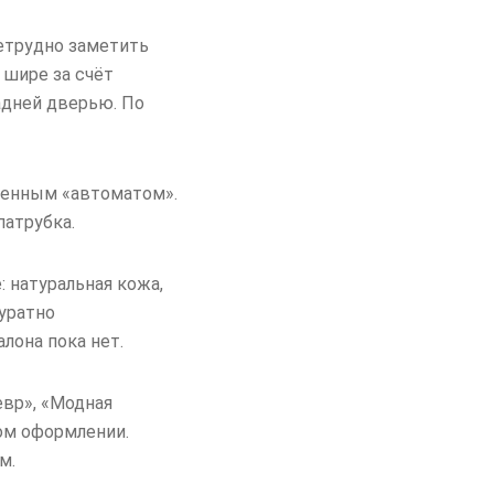
нетрудно заметить
 шире за счёт
адней дверью. По
еменным «автоматом».
патрубка.
 натуральная кожа,
уратно
лона пока нет.
вр», «Модная
ом оформлении.
м.