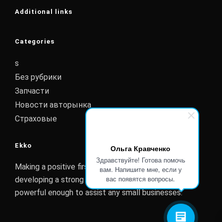
Additional links
Categories
s
Без рубрики
Запчасти
Новости авторынка
Страховые
Ekko
Ольга Кравченко
Здравствуйте! Готова помочь
Making a positive first impression is essential to
вам. Напишите мне, если у
вас появятся вопросы.
developing a strong customer relationship. Ekko is
powerful enough to assist any small businesses.