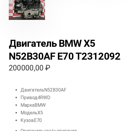
Двигатель BMW X5
N52B30AF E70 T2312092
200000,00
₽
Двигатель
N52B30AF
Привод
4RWD
Марка
BMW
Модель
X5
Кузов
E70
Оригинальность
оригинал