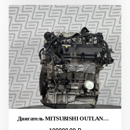
Двигатель MITSUBISHI OUTLANDER 6B31 CW6W T2311847