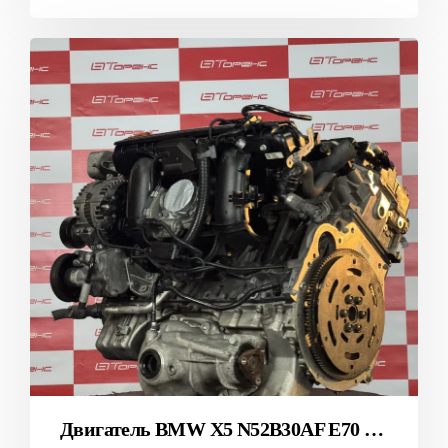
Двигатель BMW X5 N52B30AF E70 T2312092