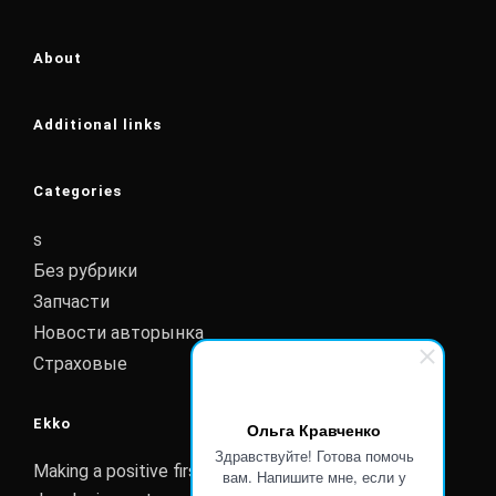
About
Additional links
Categories
s
Без рубрики
Запчасти
Новости авторынка
Страховые
Ekko
Ольга Кравченко
Здравствуйте! Готова помочь
Making a positive first impression is essential to
вам. Напишите мне, если у