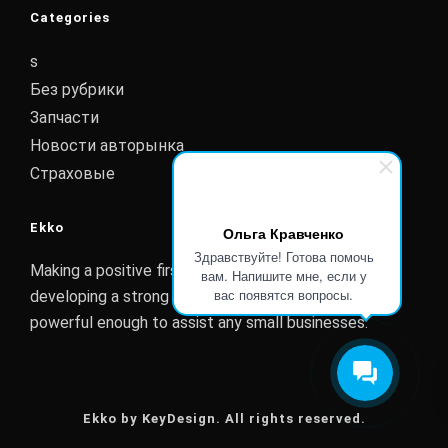
Categories
s
Без рубрики
Запчасти
Новости авторынка
Страховые
Ekko
Ольга Кравченко
Здравствуйте! Готова помочь
Making a positive first impression is essential to
вам. Напишите мне, если у
вас появятся вопросы.
developing a strong customer relationship. Ekko is
powerful enough to assist any small businesses.
Ekko by KeyDesign. All rights reserved.