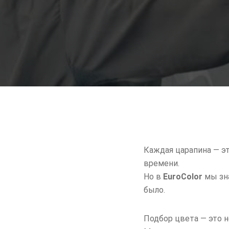
Каждая царапина — эт
времени.
Но в
EuroColor
мы зна
было.
Подбор цвета — это н