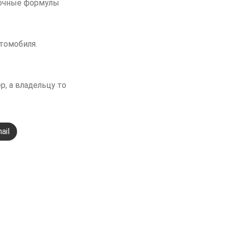
точные формулы
томобиля.
, а владельцу то
ail