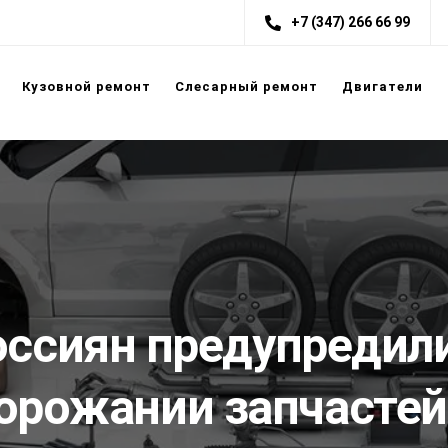
+7 (347) 266 66 99
Кузовной ремонт
Слесарный ремонт
Двигатели
оссиян предупредили
орожании запчастей