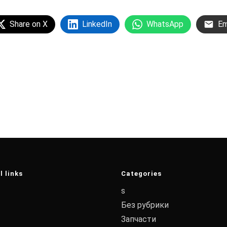
Share on X
LinkedIn
WhatsApp
Em
l links
Categories
s
Без рубрики
Запчасти