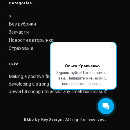
Categories
s
Без рубрики
Запчасти
Новости авторынка
Страховые
Ekko
Ольга Кравченко
Здравствуйте! Готова помочь
Making a positive first impression is essential to
вам. Напишите мне, если у
вас появятся вопросы.
developing a strong customer relationship. Ekko is
powerful enough to assist any small businesses.
Ekko by KeyDesign. All rights reserved.