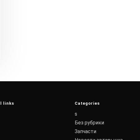
l links
Categories
s
Без рубрики
Запчасти